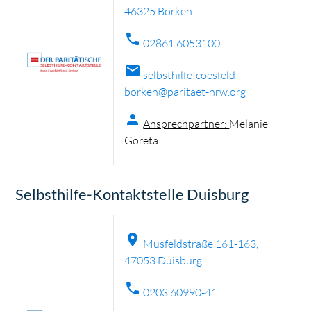
46325 Borken
phone
02861 6053100
mail
selbsthilfe-coesfeld-
borken@paritaet-nrw.org
person
Ansprechpartner:
Melanie
Goreta
Selbsthilfe-Kontaktstelle Duisburg
location_on
Musfeldstraße 161-163,
47053 Duisburg
phone
0203 60990-41