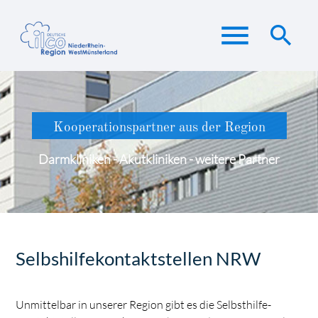
menu
search
Suchbegriffe
SUCHEN
Kooperationspartner aus der Region
Darmkliniken - Akutkliniken - weitere Partner
Selbshilfekontaktstellen NRW
Unmittelbar in unserer Region gibt es die Selbsthilfe-