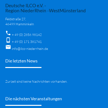
Deutsche ILCO e.V. -
Region NiederRhein -WestMünsterland
Feldstraße 27,
46499 Hamminkeln
phone
+ 49 (0) 2856 98142
phone_android
+ 49 (0) 171 381741
mail
info@ilco-niederrhein.de
Die letzten News
Zurzeit sind keine Nachrichten vorhanden.
Die nächsten Veranstaltungen