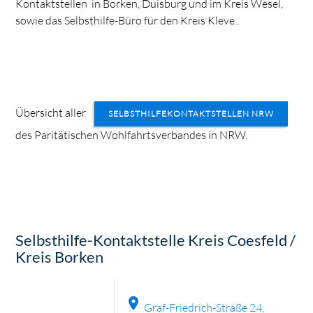
Kontaktstellen in Borken, Duisburg und im Kreis Wesel,
sowie das Selbsthilfe-Büro für den Kreis Kleve..
Übersicht aller
SELBSTHILFEKONTAKTSTELLEN NRW
des Paritätischen Wohlfahrtsverbandes in NRW.
Selbsthilfe-Kontaktstelle Kreis Coesfeld /
Kreis Borken
location_on
Graf-Friedrich-Straße 24,