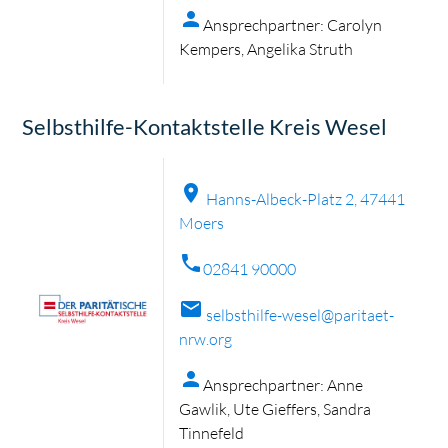
person
Ansprechpartner: Carolyn
Kempers, Angelika Struth
Selbsthilfe-Kontaktstelle Kreis Wesel
location_on
Hanns-Albeck-Platz 2, 47441
Moers
phone
02841 90000
mail
selbsthilfe-wesel@paritaet-
nrw.org
person
Ansprechpartner: Anne
Gawlik, Ute Gieffers, Sandra
Tinnefeld