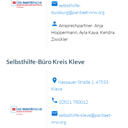
mail
selbsthilfe-
duisburg@paritaet-nrw.org
person
Ansprechpartner: Anja
Hoppermann, Ayla Kaya, Kendra
Zwickler
Selbsthilfe-Büro Kreis Kleve
location_on
Nassauer Straße 1, 47533
Kleve
phone
02821 780012
mail
selbsthilfe-kleve@paritaet-
nrw.org