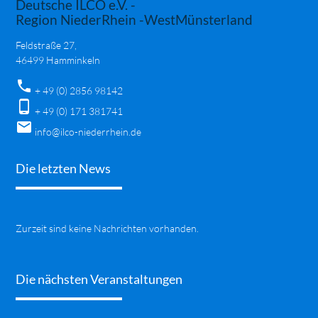
Deutsche ILCO e.V. -
Region NiederRhein -WestMünsterland
Feldstraße 27,
46499 Hamminkeln
phone
+ 49 (0) 2856 98142
phone_android
+ 49 (0) 171 381741
mail
info@ilco-niederrhein.de
Die letzten News
Zurzeit sind keine Nachrichten vorhanden.
Die nächsten Veranstaltungen