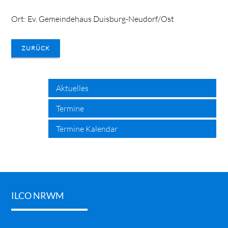
Ort: Ev. Gemeindehaus Duisburg-Neudorf/Ost
ZURÜCK
search
Aktuelles
Termine
Termine Kalendar
ILCO NRWM