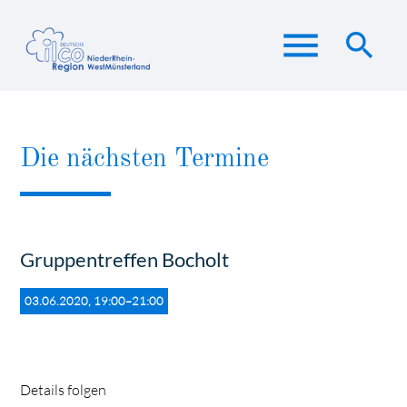
menu
search
Suchbegriffe
SUCHEN
Die nächsten Termine
Gruppentreffen Bocholt
03.06.2020, 19:00–21:00
Details folgen