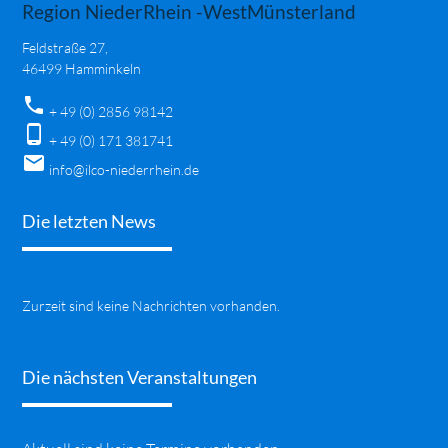
Region NiederRhein -WestMünsterland
Feldstraße 27,
46499 Hamminkeln
phone
+ 49 (0) 2856 98142
phone_android
+ 49 (0) 171 381741
mail
info@ilco-niederrhein.de
Die letzten News
Zurzeit sind keine Nachrichten vorhanden.
Die nächsten Veranstaltungen